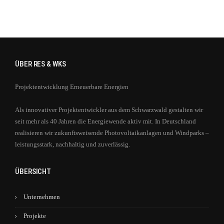
ÜBER RES & WKS
Projektentwicklung Erneuerbare Energien
Als innovativer Projektentwickler aus dem Schwarzwald gestalten wir
seit mehr als 40 Jahren die Energiewende aktiv mit. In Deutschland
realisieren wir zukunftsweisende Photovoltaikanlagen und Windparks –
leistungsstark, nachhaltig und zuverlässig.
ÜBERSICHT
Unternehmen
Projekte